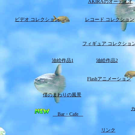
AKIRAのオーディオ
ビデオ コレクション
レコード コレクション
フィギュア コレクショ
油絵作品1
油絵作品2
Flashアニメーション
僕のまわりの風景
Bar・Cafe
リンク