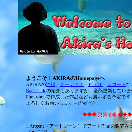
ようこそ！AKIRAのHomepageへ
AKIRAの
油絵
、
オーディオ
、
ビデオ
、
レコード
な
Bar・Cafe
の紹介もありますが、全然更新していま
Photoshopで作成
した作品なども展示する予定です
よろしくお願いします～(*^o^*)/~。
◆◆◆ 更新情報 ◆◆◆
1
.Artgene（アートジーン）でアート作品の販売