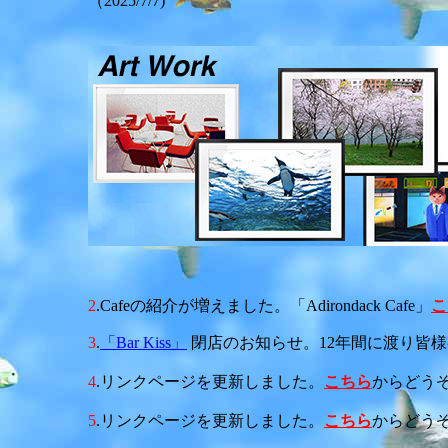
（2025/7/7)
2
.Cafeの紹介が増えました。「Adirondack Cafe」
こ
3
.
「Bar Kiss」
閉店のお知らせ。12年間に渡り皆様有
4
.リンクページを更新しました。
こちら
からどうぞ。
5
.リンクページを更新しました。
こちら
からどうぞ。