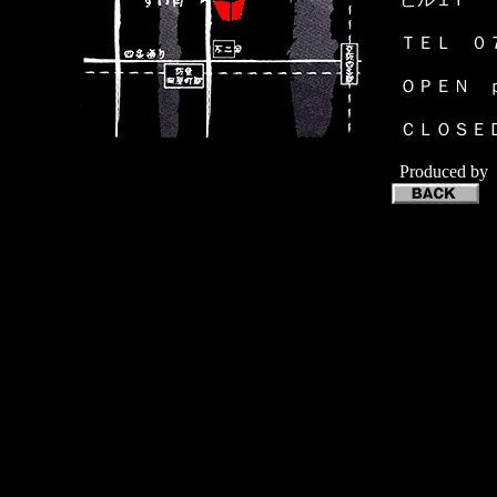
ＴＥＬ ０
ＯＰＥＮ 
ＣＬＯＳＥ
Produced b