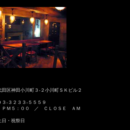
：
代田区神田小川町３-２小川町ＳＫビル２
３-３２３３-５５５９
 ＰＭ５：００ ／ ＣＬＯＳＥ ＡＭ
土日・祝祭日