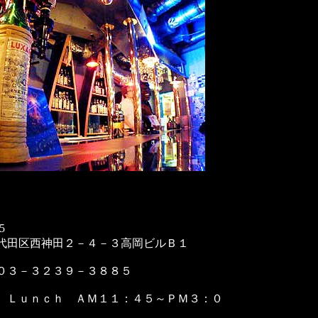
5
代田区西神田２－４－３高岡ビルＢ１
０３－３２３９－３８８５
 Ｌｕｎｃｈ ＡＭ１１：４５～ＰＭ３：０